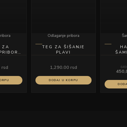
ribora
Odlaganje pribora
Ša
 ZA
TEG ZA ŠIŠANJE
HA
 PRIBOR
PLAVI
ŠAM
L 414
0
rsd
1,290.00
rsd
649
450,
KORPU
DODAJ U KORPU
DODA