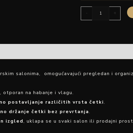
-
+
erskim salonima, omogućavajući pregledan i organi
, otporan na habanje i vlagu.
no postavljanje različitih vrsta četki
.
rno držanje četki bez prevrtanja
.
n izgled
, uklapa se u svaki salon ili prodajni prost