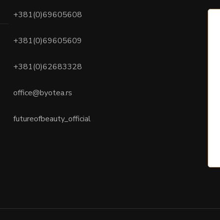
+381(0)69605608
+381(0)69605609
+381(0)62683328
office@byotea.rs
futureofbeauty_official