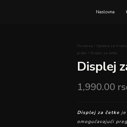
Naslovna
Displej
Почетна
/
Oprema za frizers
za
pribor
/ Displej za četke
četke
Displej z
količina
1,990.00
rs
Displej za četke
je
omogućavajući preg