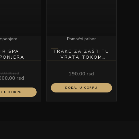
mponjere
Pomoćni pribor
IR SPA
TRAKE ZA ZAŠTITU
PONJERA
VRATA TOKOM
ŠIŠANJA ZELENE
,900.00
rsd
190.00
rsd
000.00
rsd
DODAJ U KORPU
J U KORPU