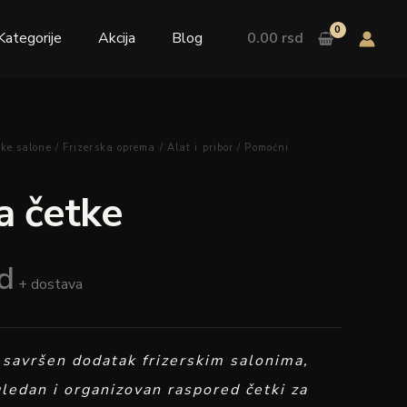
količina
Kategorije
Akcija
Blog
0.00
rsd
ke salone
/
Frizerska oprema
/
Alat i pribor
/
Pomoćni
a četke
d
+ dostava
 savršen dodatak frizerskim salonima,
ledan i organizovan raspored četki za