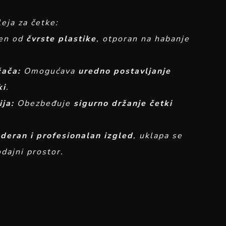
leja za četke:
en od
čvrste plastike
, otporan na habanje
žača:
Omogućava
uredno postavljanje
ki
.
ija:
Obezbeđuje
sigurno držanje četki
deran i profesionalan izgled
, uklapa se
odajni prostor.