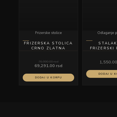
Frizerske stolice
Odlaganje p
FRIZERSKA STOLICA
STALAK
CRNO ZLATNA
FRIZERSKI
BEŽ MODE
76,990.00
rsd
1,550.0
69,291.00
rsd
DODAJ U 
DODAJ U KORPU