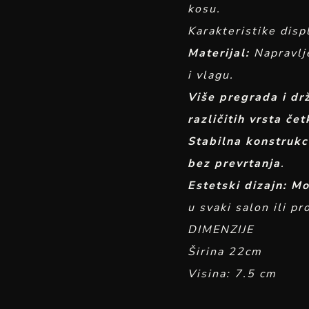
kosu.
Karakteristike disp
Materijal:
Napravlj
i vlagu.
Više pregrada i dr
različitih vrsta čet
Stabilna konstrukc
bez prevrtanja
.
Estetski dizajn:
Mo
u svaki salon ili pr
DIMENZIJE
Širina 22cm
Visina: 7.5 cm