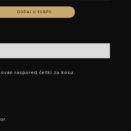
DODAJ U KORPU
zovan raspored četki za kosu.
or.