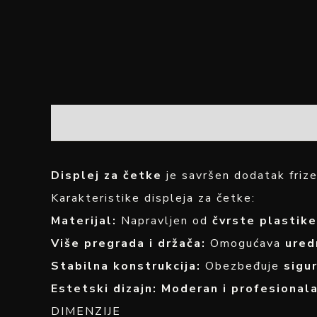
OPIS
Displej za četke
je savršen dodatak friz
Karakteristike displeja za četke:
Materijal:
Napravljen od
čvrste plastike
Više pregrada i držača:
Omogućava
ured
Stabilna konstrukcija:
Obezbeđuje
sigu
Estetski dizajn:
Moderan i profesionala
DIMENZIJE