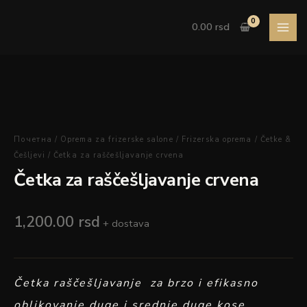
Pređi
crvena
na
količina
0.00
rsd
sadržaj
Četka
za
raščešljavanje
Почетна
/
Oprema za frizerske salone
/
Frizerska oprema
/
Četke &
crvena
Češljevi
/ Četka za raščešljavanje crvena
količina
Četka za raščešljavanje crvena
1,200.00
rsd
+ dostava
Četka raščešljavanje za brzo i efikasno
oblikovanje duge i srednje duge kose.