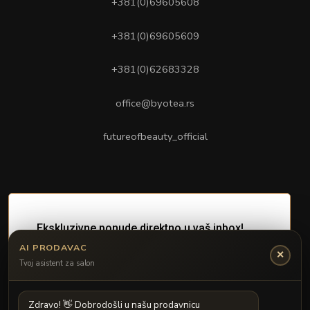
+381(0)69605608
+381(0)69605609
+381(0)62683328
office@byotea.rs
futureofbeauty_official
AI PRODAVAC
✕
Tvoj asistent za salon
Z
d
r
a
v
o
!

D
o
b
r
o
d
o
š
l
i
u
n
a
š
u
p
r
o
d
a
v
n
i
c
u