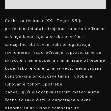
OPIS
Četka za feniranje XXL Teget 65 je
profesionalni alat dizajniran za brzo i efikasno
sušenje kose. Njena široka površina i
specijalno oblikovani zubi omogućavaju
ravnomerno raspoređivanje toplote, čime se
skraćuje vreme sušenja i minimizuje oštećenje
kose. Iako je dimenzijama veća, njena lagana
konstrukcija omogućava lakše i udobnije
rukovanje tokom upotrebe.
Zahvaljujući visokokvalitetnim materijalima,
četka se lako čisti, a dugotrajna vlakna
otporna su na visoke temperature.