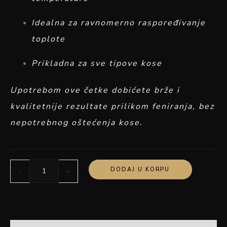
Idealna za ravnomerno raspoređivanje
toplote
Prikladna za sve tipove kose
Upotrebom ove četke dobićete brže i
kvalitetnije rezultate prilikom feniranja, bez
nepotrebnog oštećenja kose.
DODAJ U KORPU
-
+