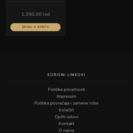
MAROKO 32
1,390.00
rsd
DODAJ U KORPU
KORISNI LINKOVI
Politika privatnosti
Impresum
Politika povraćaja i zamene robe
Kolačići
Opšti uslovi
Kontakt
O nama