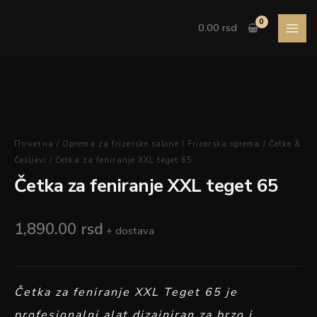
Pređi
XXL
na
teget
0.00
rsd
sadržaj
65
količina
Četka
za
feniranje
Почетна
/
Oprema za frizerske salone
/
Frizerska oprema
/
Četke &
XXL
Češljevi
/ Četka za feniranje XXL teget 65
teget
Četka za feniranje XXL teget 65
65
količina
1,890.00
rsd
+ dostava
Četka za feniranje XXL Teget 65 je
profesionalni alat dizajniran za brzo i