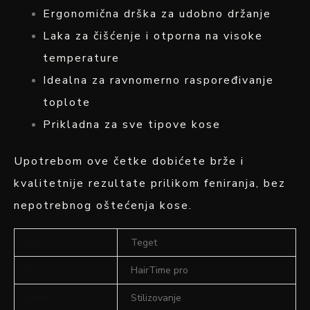
Ergonomična drška za udobno držanje
Laka za čišćenje i otporna na visoke
temperature
Idealna za ravnomerno raspoređivanje
toplote
Prikladna za sve tipove kose
Upotrebom ove četke dobićete brže i
kvalitetnije rezultate prilikom feniranja, bez
nepotrebnog oštećenja kose.
Boja
Teget
Brand
HairTime pro
Namena
Stilizovanje