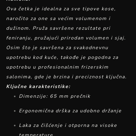
Ova četka je idealna za sve tipove kose,
naročito za one sa većim volumenom i
dužinom. Pruža savršene rezultate pri
feniranju, pružajući prirodan volumen i sjaj.
Osim što je savršena za svakodnevnu
upotrebu kod kuće, takođe je pogodna za
upotrebu u profesionalnim frizerskim
salonima, gde je brzina i preciznost ključna.
Ključne karakteristike:
Dimenzije: 65 mm prečnik
Ergonomična drška za udobno držanje
Laka za čišćenje i otporna na visoke
temperature