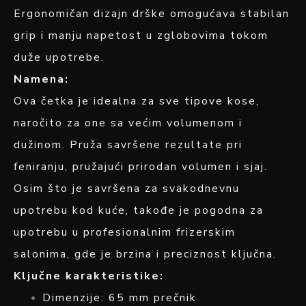
Ergonomičan dizajn drške omogućava stabilan
grip i manju napetost u zglobovima tokom
duže upotrebe.
Namena:
Ova četka je idealna za sve tipove kose,
naročito za one sa većim volumenom i
dužinom. Pruža savršene rezultate pri
feniranju, pružajući prirodan volumen i sjaj.
Osim što je savršena za svakodnevnu
upotrebu kod kuće, takođe je pogodna za
upotrebu u profesionalnim frizerskim
salonima, gde je brzina i preciznost ključna.
Ključne karakteristike:
Dimenzije: 65 mm prečnik