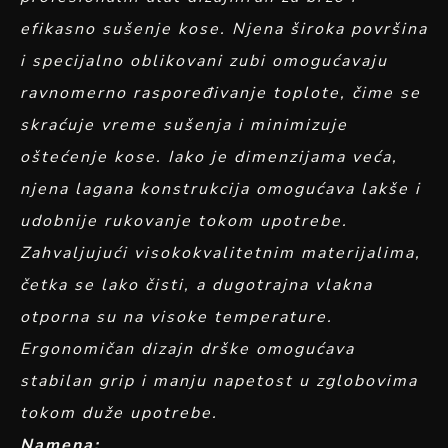
efikasno sušenje kose. Njena široka površina
i specijalno oblikovani zubi omogućavaju
ravnomerno raspoređivanje toplote, čime se
skraćuje vreme sušenja i minimizuje
oštećenje kose. Iako je dimenzijama veća,
njena lagana konstrukcija omogućava lakše i
udobnije rukovanje tokom upotrebe.
Zahvaljujući visokokvalitetnim materijalima,
četka se lako čisti, a dugotrajna vlakna
otporna su na visoke temperature.
Ergonomičan dizajn drške omogućava
stabilan grip i manju napetost u zglobovima
tokom duže upotrebe.
Namena: