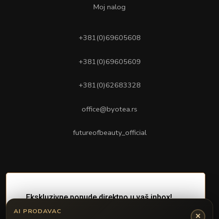
Moj nalog
+381(0)69605608
+381(0)69605609
+381(0)62683328
office@byotea.rs
futureofbeauty_official
AI PRODAVAC
✕