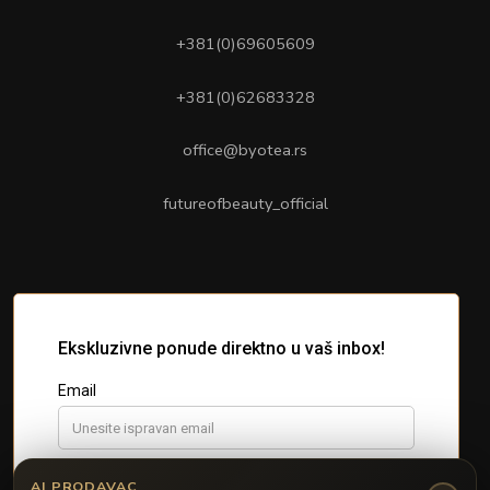
+381(0)69605609
+381(0)62683328
office@byotea.rs
futureofbeauty_official
AI PRODAVAC