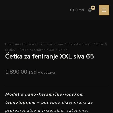
Pređi
Četka
na
za
0.00
rsd
sadržaj
feniranje
XXL
siva
65
količina
Почетна
/
Oprema za frizerske salone
/
Frizerska oprema
/
Četke &
Češljevi
/ Četka za feniranje XXL siva 65
Četka za feniranje XXL siva 65
1,890.00
rsd
+ dostava
Model s nano-keramičko-jonskom
tehnologijom
– posebno dizajnirana za
profesionalce u frizerskim salonima.