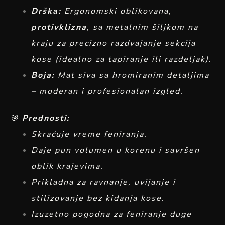
Drška:
Ergonomski oblikovana,
protivklizna
, sa metalnim šiljkom na
kraju za precizno razdvajanje sekcija
kose (idealno za tapiranje ili razdeljak).
Boja:
Mat siva sa hromiranim detaljima
– moderan i profesionalan izgled.
🎯
Prednosti:
Skraćuje vreme feniranja.
Daje pun volumen u korenu i savršen
oblik krajevima.
Prikladna za ravnanje, uvijanje i
stilizovanje bez kidanja kose.
Izuzetno pogodna za feniranje duge