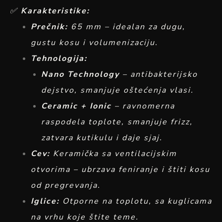
✅
Karakteristike:
Prečnik:
65 mm – idealan za dugu,
gustu kosu i volumenizaciju.
Tehnologija:
Nano Technology
– antibakterijsko
dejstvo, smanjuje oštećenja vlasi.
Ceramic + Ionic
– ravnomerna
raspodela toplote, smanjuje frizz,
zatvara kutikulu i daje sjaj.
Cev:
Keramička sa ventilacijskim
otvorima – ubrzava feniranje i štiti kosu
od pregrevanja.
Iglice:
Otporne na toplotu, sa kuglicama
na vrhu koje štite teme.