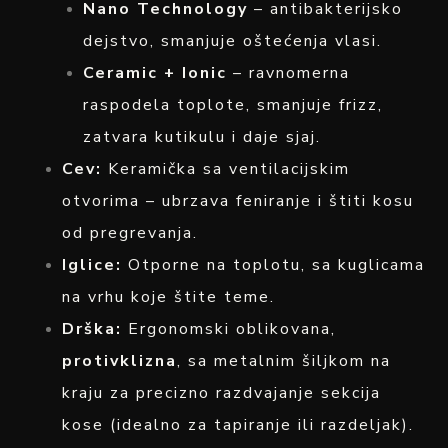
Nano Technology
– antibakterijsko
dejstvo, smanjuje oštećenja vlasi.
Ceramic + Ionic
– ravnomerna
raspodela toplote, smanjuje frizz,
zatvara kutikulu i daje sjaj.
Cev:
Keramička sa ventilacijskim
otvorima – ubrzava feniranje i štiti kosu
od pregrevanja.
Iglice:
Otporne na toplotu, sa kuglicama
na vrhu koje štite teme.
Drška:
Ergonomski oblikovana,
protivklizna
, sa metalnim šiljkom na
kraju za precizno razdvajanje sekcija
kose (idealno za tapiranje ili razdeljak).