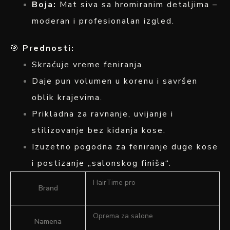
Boja:
Mat siva sa hromiranim detaljima –
moderan i profesionalan izgled.
🎯
Prednosti:
Skraćuje vreme feniranja.
Daje pun volumen u korenu i savršen
oblik krajevima.
Prikladna za ravnanje, uvijanje i
stilizovanje bez kidanja kose.
Izuzetno pogodna za feniranje duge kose
i postizanje „salonskog finiša“.
HairTime pro
Brand
Oprema za salone
Namena