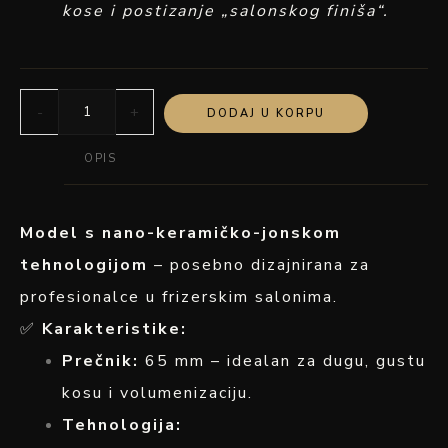
kose i postizanje „salonskog finiša“.
-
+
DODAJ U KORPU
OPIS
Model s nano-keramičko-jonskom
tehnologijom
– posebno dizajnirana za
profesionalce u frizerskim salonima.
✅
Karakteristike:
Prečnik:
65 mm – idealan za dugu, gustu
kosu i volumenizaciju.
Tehnologija: