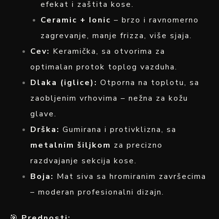
efekat i zaštita kose.
Ceramic + Ionic
– brzo i ravnomerno
zagrevanje, manje frizza, više sjaja.
Cev:
Keramička, sa otvorima za
optimalan protok toplog vazduha.
Dlaka (iglice):
Otporna na toplotu, sa
zaobljenim vrhovima – nežna za kožu
glave.
Drška:
Gumirana i protivklizna, sa
metalnim šiljkom
za precizno
razdvajanje sekcija kose.
Boja:
Mat siva sa hromiranim završecima
– moderan profesionalni dizajn.
🎯
Prednosti: