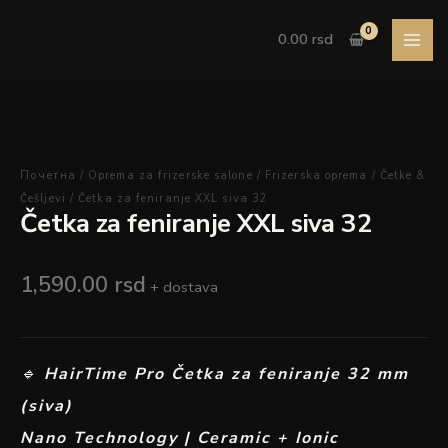
Pređi
Četka
na
za
0.00
rsd
sadržaj
feniranje
XXL
siva
32
količina
Почетна
/
Oprema za frizerske salone
/
Frizerska oprema
/
Četke &
Češljevi
/ Četka za feniranje XXL siva 32
Četka za feniranje XXL siva 32
1,590.00
rsd
+ dostava
🔹
HairTime Pro Četka za feniranje 32 mm
(siva)
Nano Technology | Ceramic + Ionic