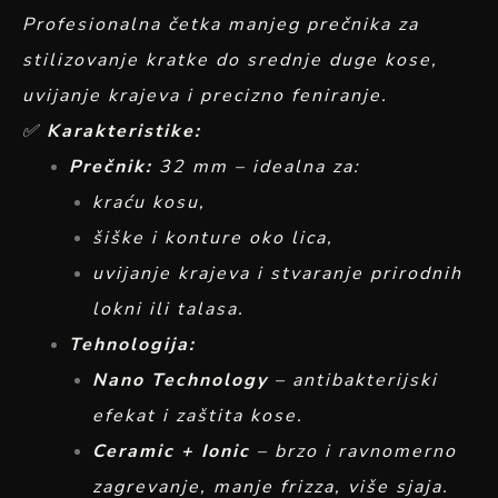
Profesionalna četka manjeg prečnika za
stilizovanje kratke do srednje duge kose,
uvijanje krajeva i precizno feniranje.
✅
Karakteristike:
Prečnik:
32 mm – idealna za:
kraću kosu,
šiške i konture oko lica,
uvijanje krajeva i stvaranje prirodnih
lokni ili talasa.
Tehnologija:
Nano Technology
– antibakterijski
efekat i zaštita kose.
Ceramic + Ionic
– brzo i ravnomerno
zagrevanje, manje frizza, više sjaja.