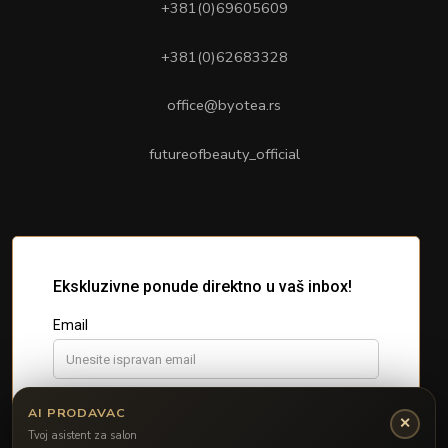
+381(0)69605609
+381(0)62683328
office@byotea.rs
futureofbeauty_official
AI PRODAVAC
✕
Tvoj asistent za salon