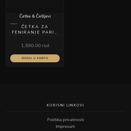
Četke & Češljevi
ČETKA ZA
FENIRANJE PARIS
53
1,590.00
rsd
DODAJ U KORPU
KORISNI LINKOVI
Politika privatnosti
Impresum