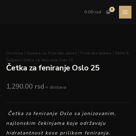
Pređi
Četka
na
za
0.00
rsd
sadržaj
feniranje
Oslo
25
količina
Почетна
/
Oprema za frizerske salone
/
Frizerska oprema
/
Četke &
Češljevi
/ Četka za feniranje Oslo 25
Četka za feniranje Oslo 25
1,290.00
rsd
+ dostava
Četka za feniranje Oslo sa jonizovanim,
najlonskim čekinjama koje održavaju
hidratantnost kose prilikom feniranja.