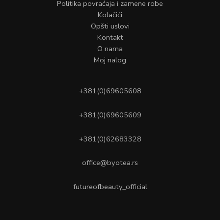
Politika povraćaja i zamene robe
Kolačići
Opšti uslovi
Kontakt
O nama
Moj nalog
+381(0)69605608
+381(0)69605609
+381(0)62683328
office@byotea.rs
futureofbeauty_official