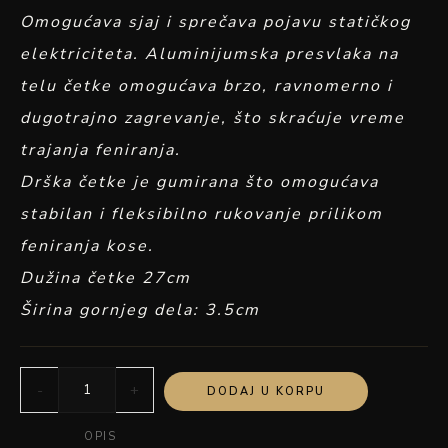
Omogućava sjaj i sprečava pojavu statičkog
elektriciteta. Aluminijumska presvlaka na
telu četke omogućava brzo, ravnomerno i
dugotrajno zagrevanje, što skraćuje vreme
trajanja feniranja.
Drška četke je gumirana što omogućava
stabilan i fleksibilno rukovanje prilikom
feniranja kose.
Dužina četke 27cm
Širina gornjeg dela: 3.5cm
-
+
DODAJ U KORPU
OPIS