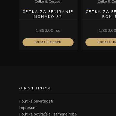
Četke & Češljevi
Četke & Če
ČETKA ZA FENIRANJE
ČETKA ZA F
MONAKO 32
BON 
1,390.00
rsd
1,390.0
DODAJ U KORPU
DODAJ U 
KORISNI LINKOVI
Politika privatnosti
Impresum
Politika povraćaja i zamene robe