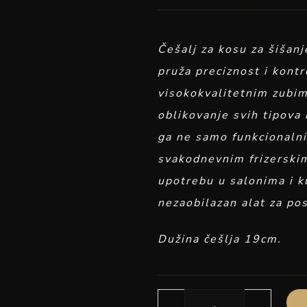
Češalj za kosu za šišanje
pruža preciznost i kontr
visokokvalitetnim zubim
oblikovanje svih tipova 
ga ne samo funkcionalni
svakodnevnim frizerski
upotrebu u salonima i ku
nezaobilazan alat za pos
Dužina češlja 19cm.