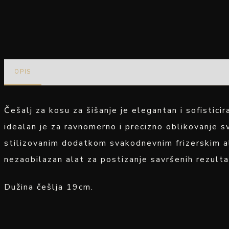
OPIS
Češalj za kosu za šišanje je elegantan i sofistici
idealan je za ravnomerno i precizno oblikovanje s
stilizovanim dodatkom svakodnevnim frizerskim al
nezaobilazan alat za postizanje savršenih rezulta
Dužina češlja 19cm.