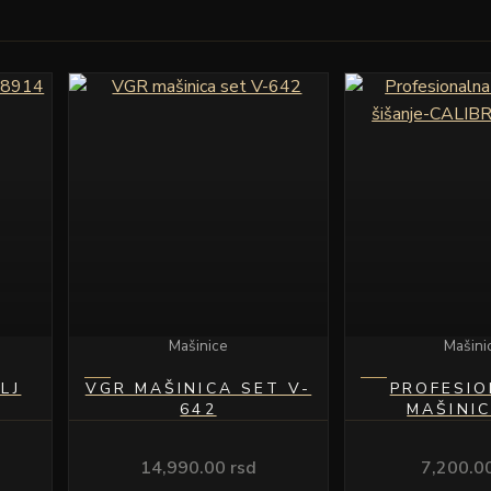
Mašinice
Mašini
LJ
VGR MAŠINICA SET V-
PROFESI
642
MAŠINI
ŠIŠANJE-CA
ZER
14,990.00
rsd
7,200.0