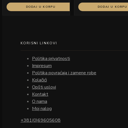
DODAJ U KORPU
DODAJ U KORPU
KORISNI LINKOVI
Politika privatnosti
Impresum
Politika povraćaja i zamene robe
Kolačići
Opšti uslovi
Kontakt
O nama
Moj nalog
+381(0)69605608