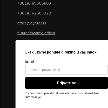
+381(0)69605609
+381(0)62683328
office@byotea.rs
futureofbeauty_official