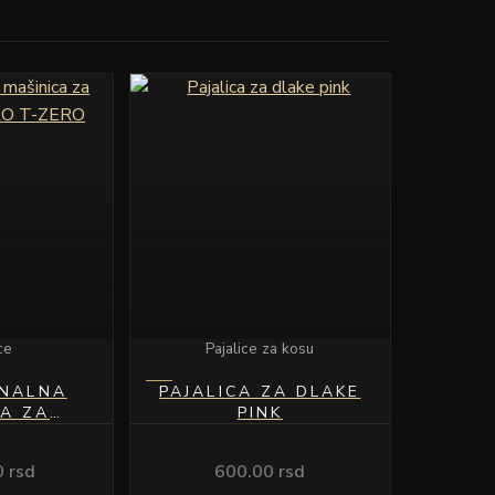
ce
Pajalice za kosu
ONALNA
PAJALICA ZA DLAKE
CA ZA
PINK
LIBRO T-
O
0
rsd
600.00
rsd