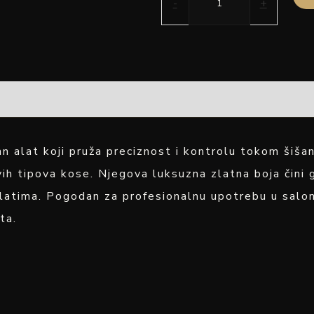
-
+
ran alat koji pruža preciznost i kontrolu tokom šiša
vih tipova kose. Njegova luksuzna zlatna boja čini 
atima. Pogodan za profesionalnu upotrebu u salonim
ta.