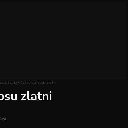
 za šišanje
/ Češalj za kosu zlatni
osu zlatni
ava