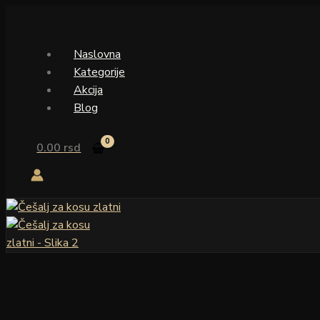
Pređi
na
sadržaj
Naslovna
Kategorije
Akcija
Blog
0.00
rsd