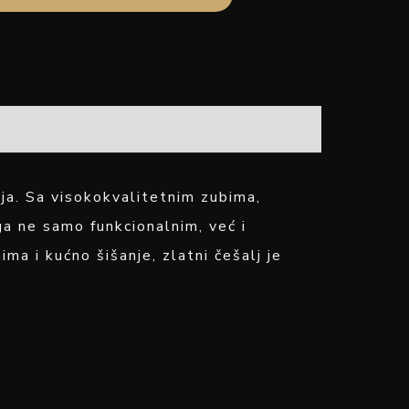
nja. Sa visokokvalitetnim zubima,
ga ne samo funkcionalnim, već i
a i kućno šišanje, zlatni češalj je