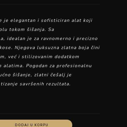
 je elegantan i sofisticiran alat koji
olu tokom šišanja. Sa
a, idealan je za ravnomerno i precizno
kose. Njegova luksuzna zlatna boja čini
m, već i stilizovanim dodatkom
m alatima. Pogodan za profesionalnu
ćno šišanje, zlatni češalj je
tizanje savršenih rezultata.
DODAJ U KORPU