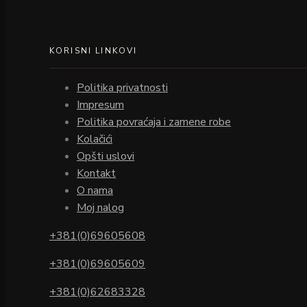
KORISNI LINKOVI
Politika privatnosti
Impresum
Politika povraćaja i zamene robe
Kolačići
Opšti uslovi
Kontakt
O nama
Moj nalog
+381(0)69605608
+381(0)69605609
+381(0)62683328