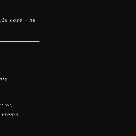
uže kose – na
nje.
reva,
e vreme