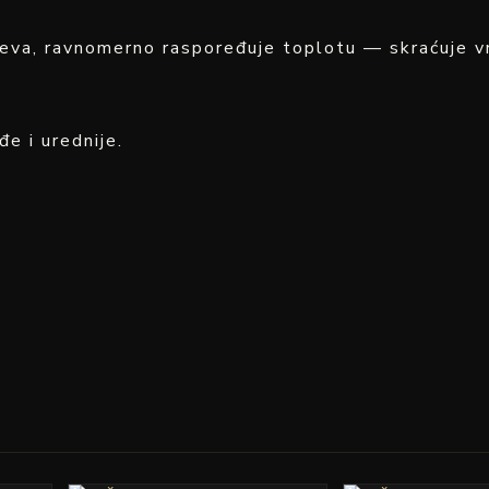
eva, ravnomerno raspoređuje toplotu — skraćuje vr
đe i urednije.