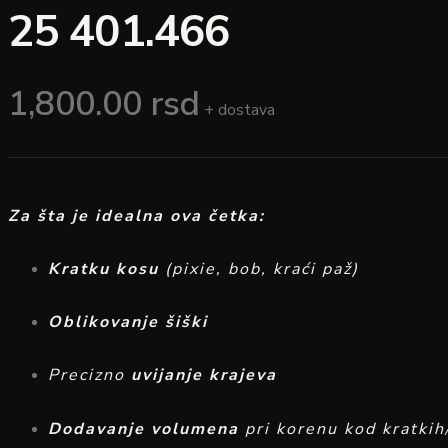
25 401.466
1,800.00
rsd
+ dostava
Za šta je idealna ova četka:
Kratku kosu
(pixie, bob, kraći paž)
Oblikovanje šiški
Precizno
uvijanje krajeva
Dodavanje volumena
pri korenu kod kratkih/