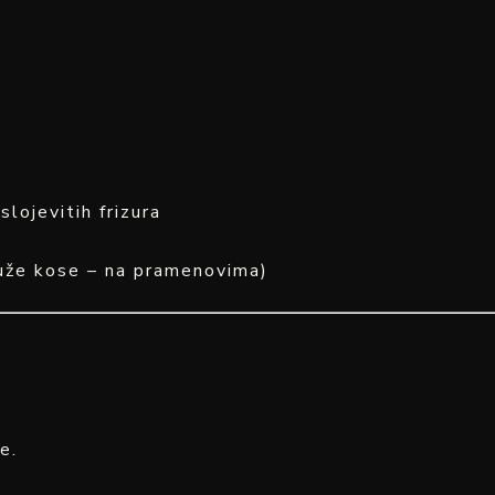
slojevitih frizura
duže kose – na pramenovima)
e.