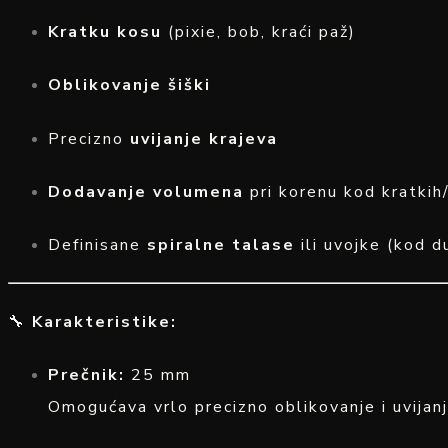
Kratku kosu
(pixie, bob, kraći paž)
Oblikovanje šiški
Precizno
uvijanje krajeva
Dodavanje volumena
pri korenu kod kratkih/
Definisane
spiralne talase
ili uvojke (kod 
🔧
Karakteristike:
Prečnik:
25 mm
Omogućava vrlo precizno oblikovanje i uvijanj