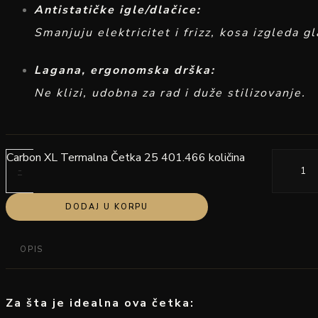
Antistatičke igle/dlačice:
Smanjuju elektricitet i frizz, kosa izgleda gl
Lagana, ergonomska drška:
Ne klizi, udobna za rad i duže stilizovanje.
Carbon XL Termalna Četka 25 401.466 količina
-
DODAJ U KORPU
OPIS
Za šta je idealna ova četka: