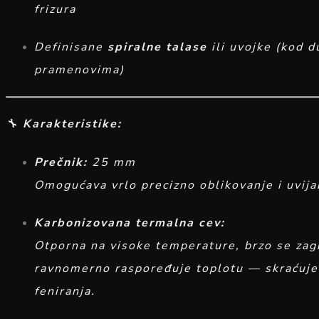
frizura
Definisane
spiralne talase
ili uvojke (kod d
pramenovima)
🔧
Karakteristike:
Prečnik:
25 mm
Omogućava vrlo precizno oblikovanje i uvija
Karbonizovana termalna cev:
Otporna na visoke temperature, brzo se zag
ravnomerno raspoređuje toplotu — skraćuj
feniranja.