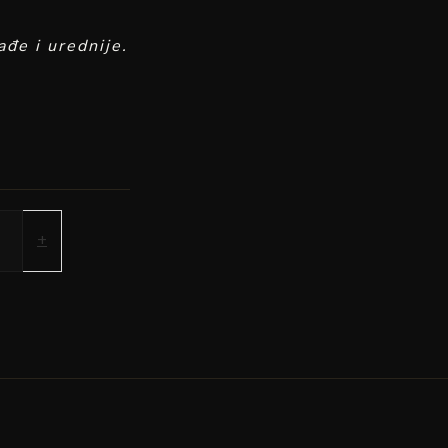
ađe i urednije.
+