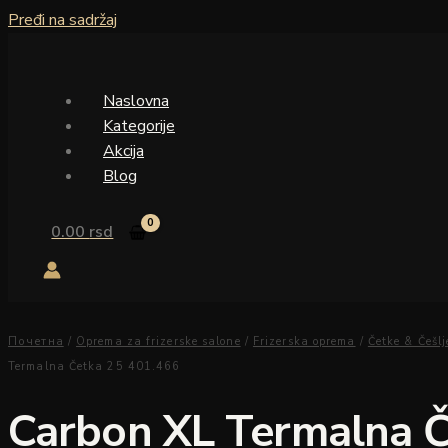
Pređi na sadržaj
Naslovna
Kategorije
Akcija
Blog
0.00
rsd
Почетна
/
Oprema za frizerske salone
/
Frizerska oprema
/
Četke & Češlj
Termalna Četka 25 401.466
Carbon XL Termalna 