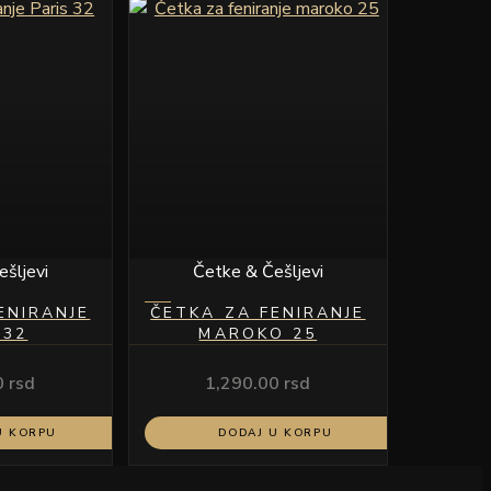
šljevi
Četke & Češljevi
ENIRANJE
ČETKA ZA FENIRANJE
 32
MAROKO 25
0
rsd
1,290.00
rsd
U KORPU
DODAJ U KORPU