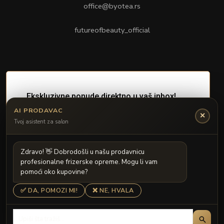
office@byotea.rs
futureofbeauty_official
AI PRODAVAC
✕
Tvoj asistent za salon
Z
d
r
a
v
o
!

D
o
b
r
o
d
o
š
l
i
u
n
a
š
u
p
r
o
d
a
v
n
i
c
u
p
r
o
f
e
s
i
o
n
a
l
n
e
f
r
i
z
e
r
s
k
e
o
p
r
e
m
e
.
M
o
g
u
l
i
v
a
m
p
o
m
o
ć
i
o
k
o
k
u
p
o
v
i
n
e
?
✅ DA, POMOZI MI!
❌ NE, HVALA