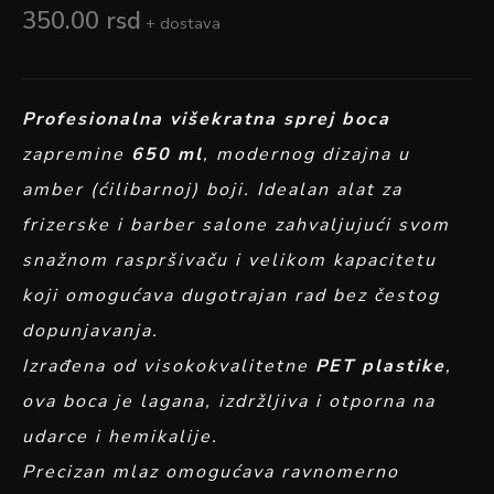
350.00
rsd
+ dostava
Profesionalna višekratna sprej boca
zapremine
650 ml
, modernog dizajna u
amber (ćilibarnoj) boji. Idealan alat za
frizerske i barber salone zahvaljujući svom
snažnom raspršivaču i velikom kapacitetu
koji omogućava dugotrajan rad bez čestog
dopunjavanja.
Izrađena od visokokvalitetne
PET plastike
,
ova boca je lagana, izdržljiva i otporna na
udarce i hemikalije.
Precizan mlaz omogućava ravnomerno