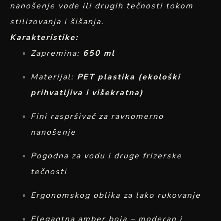
nanošenje vode ili drugih tečnosti tokom
stilizovanja i šišanja.
Karakteristike:
Zapremina:
650 ml
Materijal:
PET plastika (ekološki
prihvatljiva i višekratna)
Fini raspršivač za ravnomerno
nanošenje
Pogodna za vodu i druge frizerske
tečnosti
Ergonomskog oblika za lako rukovanje
Elegantna amber boja – moderan i