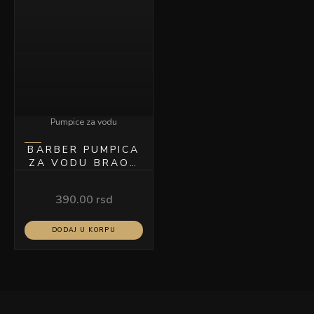
Pumpice za vodu
BARBER PUMPICA
ZA VODU BRAON
150ML MODEL A-
19
390.00
rsd
DODAJ U KORPU