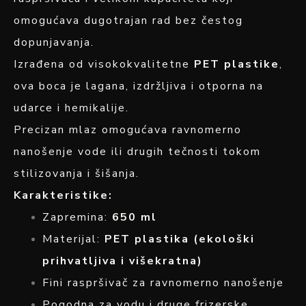
omogućava dugotrajan rad bez čestog
dopunjavanja.
Izrađena od visokokvalitetne
PET plastike
,
ova boca je lagana, izdržljiva i otporna na
udarce i hemikalije.
Precizan mlaz omogućava ravnomerno
nanošenje vode ili drugih tečnosti tokom
stilizovanja i šišanja.
Karakteristike:
Zapremina:
650 ml
Materijal:
PET plastika (ekološki
prihvatljiva i višekratna)
Fini raspršivač za ravnomerno nanošenje
Pogodna za vodu i druge frizerske