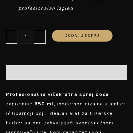
profesionalan izgled
DODAJ U KORPU
-
+
OPIS
Profesionalna višekratna sprej boca
zapremine
650 ml
, modernog dizajna u amber
(ćilibarnoj) boji. Idealan alat za frizerske i
barber salone zahvaljujući svom snažnom
raspršivaču i velikom kapacitetu koji