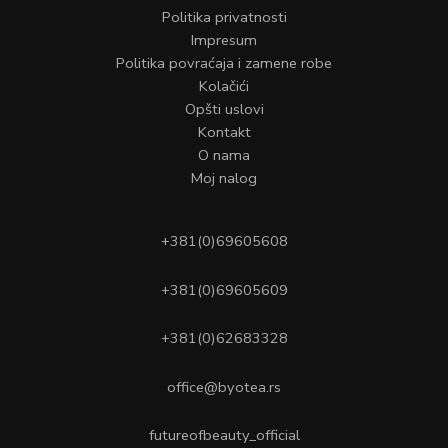
Politika privatnosti
Impresum
Politika povraćaja i zamene robe
Kolačići
Opšti uslovi
Kontakt
O nama
Moj nalog
+381(0)69605608
+381(0)69605609
+381(0)62683328
office@byotea.rs
futureofbeauty_official