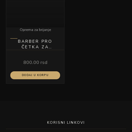
Oprema za brijanje
BARBER PRO
ČETKA ZA
BRIJANJE DRVENA
POLO
800.00
rsd
DODAJ U KORPU
KORISNI LINKOVI