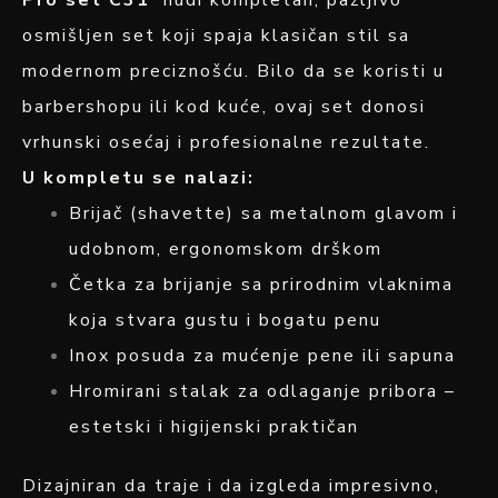
Pro set C31
nudi kompletan, pažljivo
osmišljen set koji spaja klasičan stil sa
modernom preciznošću. Bilo da se koristi u
barbershopu ili kod kuće, ovaj set donosi
vrhunski osećaj i profesionalne rezultate.
U kompletu se nalazi:
Brijač (shavette) sa metalnom glavom i
udobnom, ergonomskom drškom
Četka za brijanje sa prirodnim vlaknima
koja stvara gustu i bogatu penu
Inox posuda za mućenje pene ili sapuna
Hromirani stalak za odlaganje pribora –
estetski i higijenski praktičan
Dizajniran da traje i da izgleda impresivno,