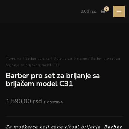
Pređi
na
0.00
rsd
sadržaj
Barber
pro
set
Почетна
/
Berber oprema
/
Oprema za brijanje
/ Barber pro set za
za
brijanje sa brijačem model C31
brijanje
Barber pro set za brijanje sa
sa
brijačem model C31
brijačem
model
C31
1,590.00
rsd
+ dostava
količina
Za muškarce koji cene ritual brijanja,
Barber