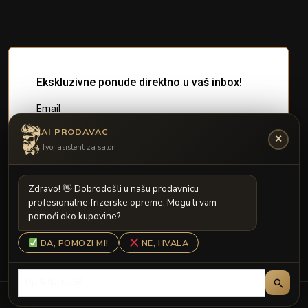
AI PRODAVAC
✕
Tvoj asistent za salon
Z
d
r
a
v
o
!

D
o
b
r
o
d
o
š
l
i
u
n
a
š
u
p
r
o
d
a
v
n
i
c
u
p
r
o
f
e
s
i
o
n
a
l
n
e
f
r
i
z
e
r
s
k
e
o
p
r
e
m
e
.
M
o
g
u
l
i
v
a
m
p
o
m
o
ć
i
o
k
o
k
u
p
o
v
i
n
e
?
DA, POMOZI MI!
NE, HVALA