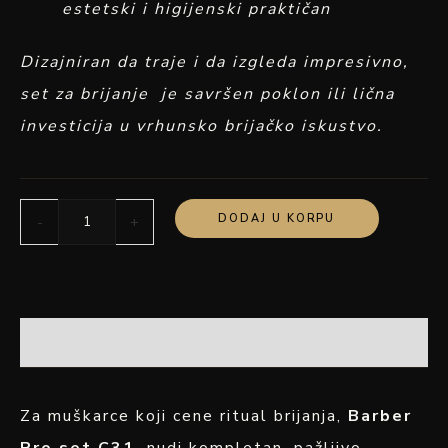
estetski i higijenski praktičan
Dizajniran da traje i da izgleda impresivno,
set za brijanje je savršen poklon ili lična
investicija u vrhunsko brijačko iskustvo.
DODAJ U KORPU
-
+
OPIS
Za muškarce koji cene ritual brijanja,
Barber