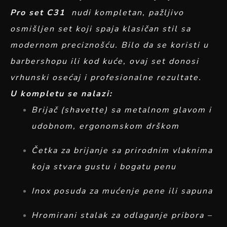
Pro set C31
nudi kompletan, pažljivo
osmišljen set koji spaja klasičan stil sa
modernom preciznošću. Bilo da se koristi u
barbershopu ili kod kuće, ovaj set donosi
vrhunski osećaj i profesionalne rezultate.
U kompletu se nalazi:
Brijač (shavette) sa metalnom glavom i
udobnom, ergonomskom drškom
Četka za brijanje sa prirodnim vlaknima
koja stvara gustu i bogatu penu
Inox posuda za mućenje pene ili sapuna
Hromirani stalak za odlaganje pribora –