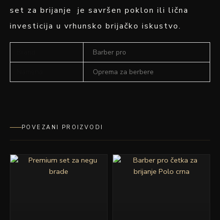
set za brijanje je savršen poklon ili lična
investicija u vrhunsko brijačko iskustvo.
Brand
Barber pro
Namena
Oprema za berbere
POVEZANI PROIZVODI