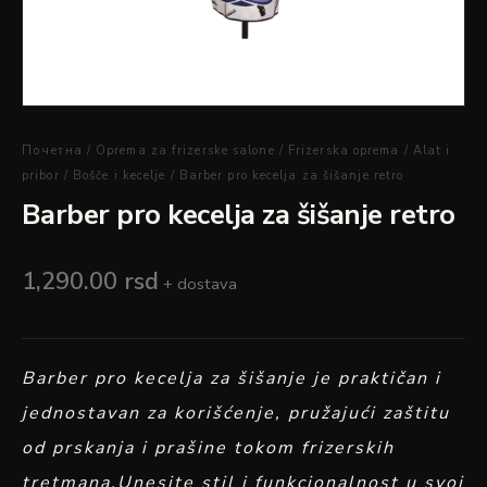
Почетна
/
Oprema za frizerske salone
/
Frizerska oprema
/
Alat i
pribor
/
Bošče i kecelje
/ Barber pro kecelja za šišanje retro
Barber pro kecelja za šišanje retro
1,290.00
rsd
+ dostava
Barber pro kecelja za šišanje je praktičan i
jednostavan za korišćenje, pružajući zaštitu
od prskanja i prašine tokom frizerskih
tretmana.Unesite stil i funkcionalnost u svoj