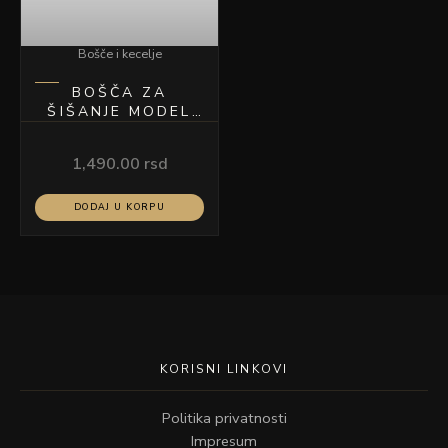
Bošče i kecelje
BOŠČA ZA
ŠIŠANJE MODEL
S26
1,490.00
rsd
DODAJ U KORPU
KORISNI LINKOVI
Politika privatnosti
Impresum