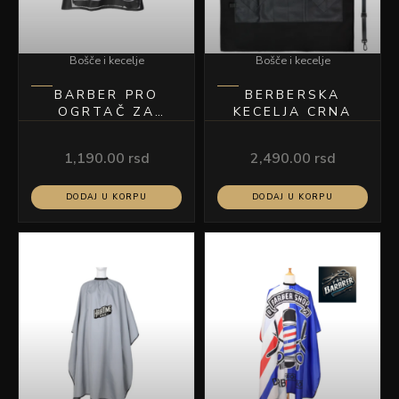
Bošče i kecelje
Bošče i kecelje
BARBER PRO
BERBERSKA
OGRTAČ ZA
KECELJA CRNA
ŠIŠANJE MODEL
03
1,190.00
rsd
2,490.00
rsd
DODAJ U KORPU
DODAJ U KORPU