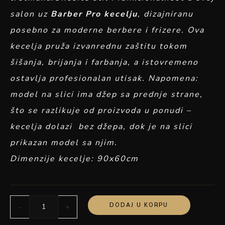
salon uz
Barber Pro kecelju
, dizajniranu
posebno za moderne berbere i frizere. Ova
kecelja pruža izvanrednu zaštitu tokom
šišanja, brijanja i farbanja, a istovremeno
ostavlja profesionalan utisak. Napomena:
model na slici ima džep sa prednje strane,
što se razlikuje od proizvoda u ponudi –
kecelja dolazi bez džepa, dok je na slici
prikazan model sa njim.
Dimenzije kecelje: 90x60cm
DODAJ U KORPU
-
+