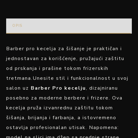
OPIS
Barber pro kecelja za šišanje je praktičan i
jednostavan za korišćenje, pružajući zaštitu
od prskanja i prašine tokom frizerskih
tretmana.Unesite stil i funkcionalnost u svoj
salon uz
Barber Pro kecelju
, dizajniranu
posebno za moderne berbere i frizere. Ova
kecelja pruža izvanrednu zaštitu tokom
šišanja, brijanja i farbanja, a istovremeno
ostavlja profesionalan utisak. Napomena:
model na slici ima džep sa prednje strane,