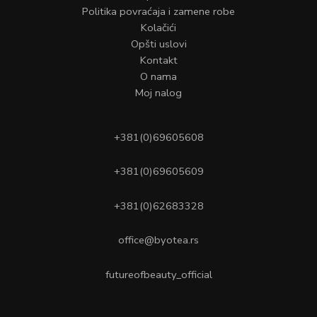
Politika povraćaja i zamene robe
Kolačići
Opšti uslovi
Kontakt
O nama
Moj nalog
+381(0)69605608
+381(0)69605609
+381(0)62683328
office@byotea.rs
futureofbeauty_official