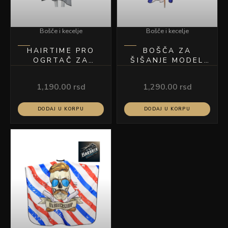
Bošče i kecelje
Bošče i kecelje
HAIRTIME PRO
BOŠČA ZA
OGRTAČ ZA
ŠIŠANJE MODEL
ŠIŠANJE
N1 151
1,190.00
rsd
1,290.00
rsd
DODAJ U KORPU
DODAJ U KORPU