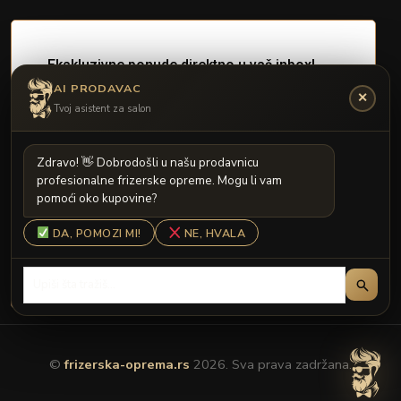
AI PRODAVAC
✕
Tvoj asistent za salon
Z
d
r
a
v
o
!

D
o
b
r
o
d
o
š
l
i
u
n
a
š
u
p
r
o
d
a
v
n
i
c
u
p
r
o
f
e
s
i
o
n
a
l
n
e
f
r
i
z
e
r
s
k
e
o
p
r
e
m
e
.
M
o
g
u
l
i
v
a
m
p
o
m
o
ć
i
o
k
o
k
u
p
o
v
i
n
e
?
DA, POMOZI MI!
NE, HVALA
©
frizerska-oprema.rs
2026. Sva prava zadržana.