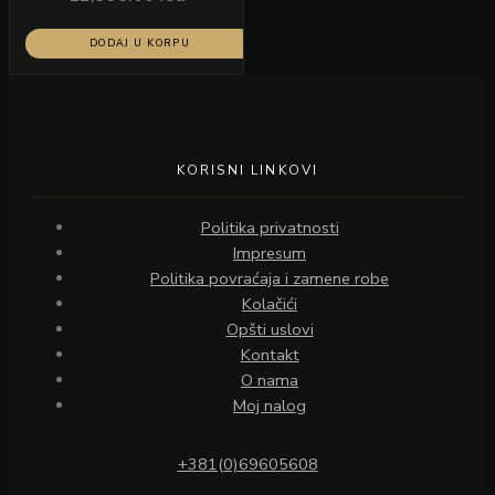
DODAJ U KORPU
KORISNI LINKOVI
Politika privatnosti
Impresum
Politika povraćaja i zamene robe
Kolačići
Opšti uslovi
Kontakt
O nama
Moj nalog
+381(0)69605608