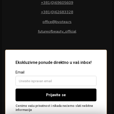
+381(0)69605609
+381(0)62683328
office@byotea.rs
futureofbeauty_official