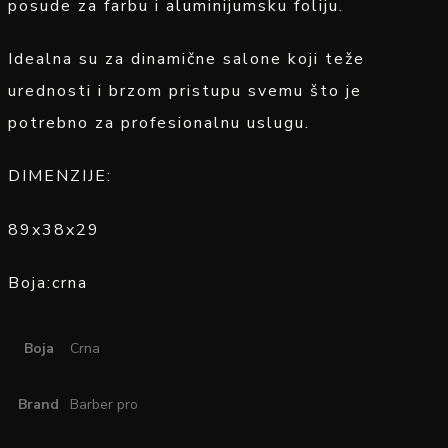
posude za farbu i aluminijumsku foliju.
Idealna su za dinamične salone koji teže
urednosti i brzom pristupu svemu što je
potrebno za profesionalnu uslugu.
DIMENZIJE:
89x38x29
Boja:crna
Boja
Crna
Brand
Barber pro