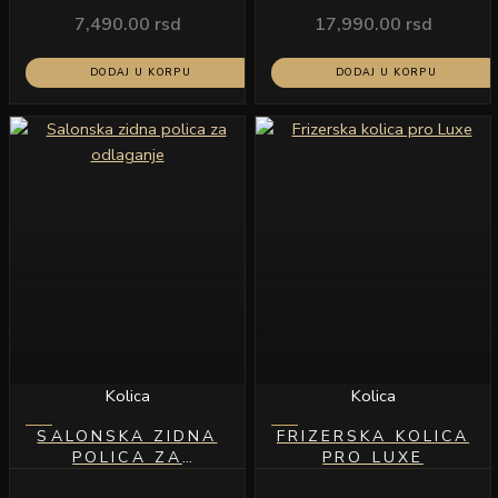
E101
7,490.00
rsd
17,990.00
rsd
DODAJ U KORPU
DODAJ U KORPU
Kolica
Kolica
SALONSKA ZIDNA
FRIZERSKA KOLICA
POLICA ZA
PRO LUXE
ODLAGANJE