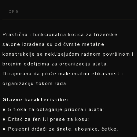
OPIS
Praktična i funkcionalna kolica za frizerske
salone izrađena su od čvrste metalne
konstrukcije sa neklizajućom radnom površinom i
brojnim odeljcima za organizaciju alata.
Dizajnirana da pruže maksimalnu efikasnost i
organizaciju tokom rada.
Glavne karakteristike:
● 5 fioka za odlaganje pribora i alata;
● Držač za fen ili prese za kosu;
● Posebni držači za šnale, ukosnice, četke,