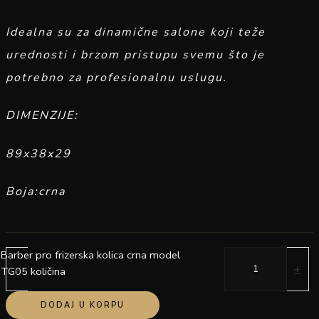
Idealna su za dinamične salone koji teže
urednosti i brzom pristupu svemu što je
potrebno za profesionalnu uslugu.
DIMENZIJE:
89x38x29
Boja:crna
Barber pro frizerska kolica crna model
-
+
TG05 količina
DODAJ U KORPU