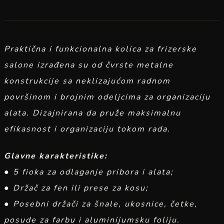
Praktična i funkcionalna kolica za frizerske
salone izrađena su od čvrste metalne
konstrukcije sa neklizajućom radnom
površinom i brojnim odeljcima za organizaciju
alata. Dizajnirana da pruže maksimalnu
efikasnost i organizaciju tokom rada.
Glavne karakteristike:
● 5 fioka za odlaganje pribora i alata;
● Držač za fen ili prese za kosu;
● Posebni držači za šnale, ukosnice, četke,
posude za farbu i aluminijumsku foliju.