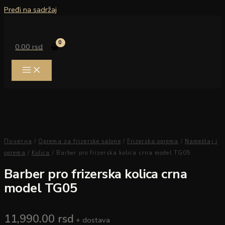
Pređi na sadržaj
0.00
rsd
Почетна
/
Oprema za frizerske salone
/
Frizerska oprema
/
Nameštaj i
oprema
/
Kolica
/ Barber pro frizerska kolica crna model TG05
Barber pro frizerska kolica crna
model TG05
11,990.00
rsd
+ dostava