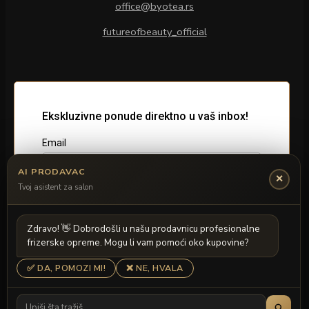
office@byotea.rs
futureofbeauty_official
AI PRODAVAC
✕
Tvoj asistent za salon
Z
d
r
a
v
o
!

D
o
b
r
o
d
o
š
l
i
u
n
a
š
u
p
r
o
d
a
v
n
i
c
u
p
r
o
f
e
s
i
o
n
a
l
n
e
f
r
i
z
e
r
s
k
e
o
p
r
e
m
e
.
M
o
g
u
l
i
v
a
m
p
o
m
o
ć
i
o
k
o
k
u
p
o
v
i
n
e
?
✅ DA, POMOZI MI!
❌ NE, HVALA