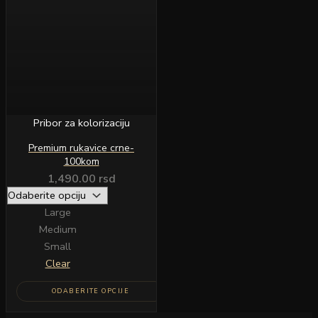
više
varijanti.
Opcije
mogu
biti
izabrane
na
stranici
Pribor za kolorizaciju
proizvoda.
Premium rukavice crne-
100kom
1,490.00
rsd
Large
Medium
Small
Clear
ODABERITE OPCIJE