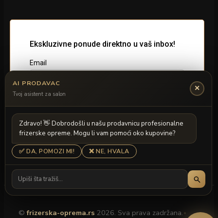
AI PRODAVAC
✕
Tvoj asistent za salon
Z
d
r
a
v
o
!

D
o
b
r
o
d
o
š
l
i
u
n
a
š
u
p
r
o
d
a
v
n
i
c
u
p
r
o
f
e
s
i
o
n
a
l
n
e
f
r
i
z
e
r
s
k
e
o
p
r
e
m
e
.
M
o
g
u
l
i
v
a
m
p
o
m
o
ć
i
o
k
o
k
u
p
o
v
i
n
e
?
✅ DA, POMOZI MI!
❌ NE, HVALA
©
frizerska-oprema.rs
2026. Sva prava zadržana.