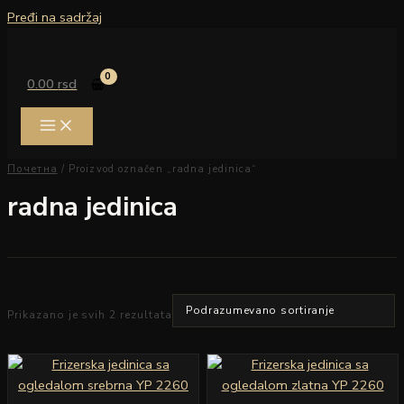
Pređi na sadržaj
0.00
rsd
Почетна
/ Proizvod označen „radna jedinica“
radna jedinica
Prikazano je svih 2 rezultata