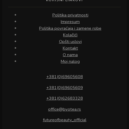
KORISNI LINKOVI
Politika privatnosti
Impresum
Politika povraćaja i zamene robe
Kolačići
Opšti uslovi
Kontakt
O nama
Moj nalog
+381(0)69605608
+381(0)69605609
+381(0)62683328
office@byotea.rs
futureofbeauty_official