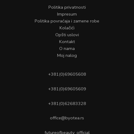
Politika privatnosti
Impresum
Politika povraćaja i zamene robe
Kolačići
Opšti uslovi
Kontakt
O nama
Moj nalog
+381(0)69605608
+381(0)69605609
+381(0)62683328
office@byotea.rs
futureofbeauty_official