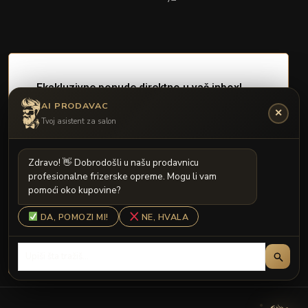
AI PRODAVAC
✕
Tvoj asistent za salon
Z
d
r
a
v
o
!

D
o
b
r
o
d
o
š
l
i
u
n
a
š
u
p
r
o
d
a
v
n
i
c
u
p
r
o
f
e
s
i
o
n
a
l
n
e
f
r
i
z
e
r
s
k
e
o
p
r
e
m
e
.
M
o
g
u
l
i
v
a
m
p
o
m
o
ć
i
o
k
o
k
u
p
o
v
i
n
e
?
DA, POMOZI MI!
NE, HVALA