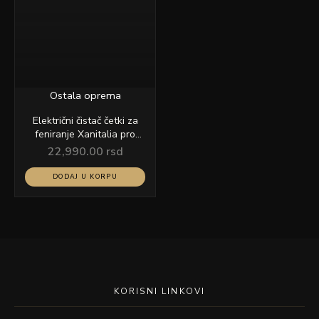
Ostala oprema
Električni čistač četki za
feniranje Xanitalia pro
402.047
22,990.00
rsd
DODAJ U KORPU
KORISNI LINKOVI