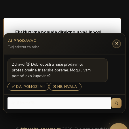
AI PRODAVAC
✕
Tvoj asistent za salon
Z
d
r
a
v
o
!

D
o
b
r
o
d
o
š
l
i
u
n
a
š
u
p
r
o
d
a
v
n
i
c
u
p
r
o
f
e
s
i
o
n
a
l
n
e
f
r
i
z
e
r
s
k
e
o
p
r
e
m
e
.
M
o
g
u
l
i
v
a
m
p
o
m
o
ć
i
o
k
o
k
u
p
o
v
i
n
e
?
✅ DA, POMOZI MI!
❌ NE, HVALA
©
frizerska-oprema.rs
2026. Sva prava zadržana.