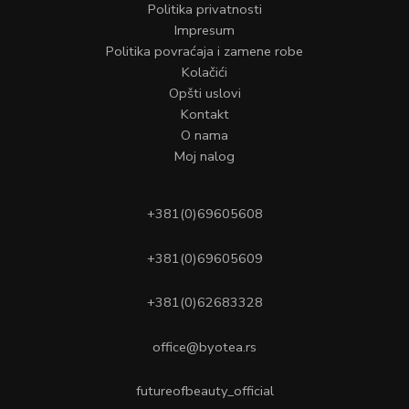
Politika privatnosti
Impresum
Politika povraćaja i zamene robe
Kolačići
Opšti uslovi
Kontakt
O nama
Moj nalog
+381(0)69605608
+381(0)69605609
+381(0)62683328
office@byotea.rs
futureofbeauty_official