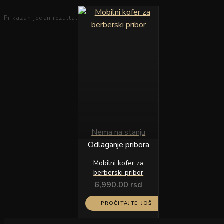
Prikazan jedan rezultat
Nema na stanju
Odlaganje pribora
Mobilni kofer za
berberski pribor
6,990.00
rsd
PROČITAJTE JOŠ