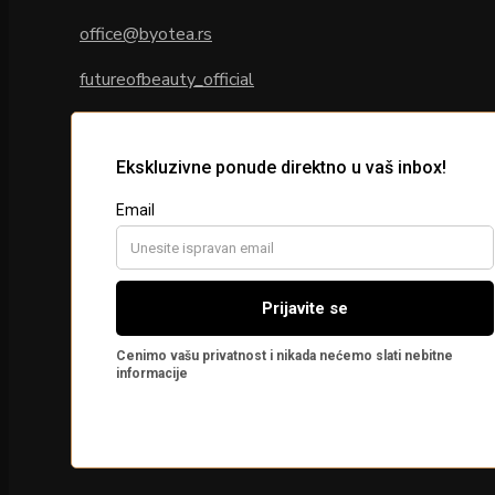
office@byotea.rs
futureofbeauty_official