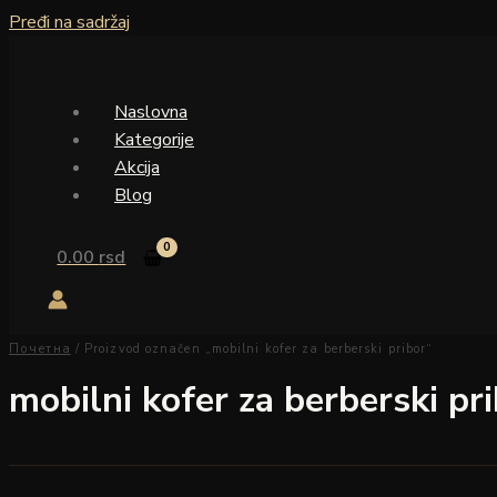
Pređi na sadržaj
Naslovna
Kategorije
Akcija
Blog
0.00
rsd
Почетна
/ Proizvod označen „mobilni kofer za berberski pribor“
mobilni kofer za berberski pr