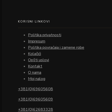
KORISNI LINKOVI
Politika privatnosti
Impresum
Politika povraćaja i zamene robe
Kolačići
Opšti uslovi
Kontakt
O nama
Moj nalog
+381(0)69605608
+381(0)69605609
+381(0)62683328