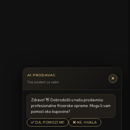
AI PRODAVAC
✕
Tvoj asistent za salon
Z
d
r
a
v
o
!

D
o
b
r
o
d
o
š
l
i
u
n
a
š
u
p
r
o
d
a
v
n
i
c
u
p
r
o
f
e
s
i
o
n
a
l
n
e
f
r
i
z
e
r
s
k
e
o
p
r
e
m
e
.
M
o
g
u
l
i
v
a
m
p
o
m
o
ć
i
o
k
o
k
u
p
o
v
i
n
e
?
✅ DA, POMOZI MI!
❌ NE, HVALA