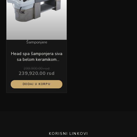
Šamponjere
Head spa šamponjera siva
sa belom keramikom
model YP6881
299,900.00
rsd
239,920.00
rsd
DODAJ U KORPU
KORISNI LINKOVI