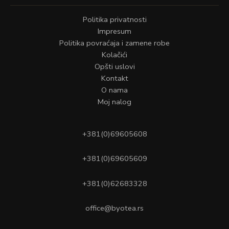
Politika privatnosti
Impresum
Politika povraćaja i zamene robe
Kolačići
Opšti uslovi
Kontakt
O nama
Moj nalog
+381(0)69605608
+381(0)69605609
+381(0)62683328
office@byotea.rs