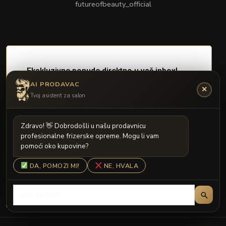
futureofbeauty_official
AI PRODAVAC
✕
Tvoj asistent za salon
Z
d
r
a
v
o
!

D
o
b
r
o
d
o
š
l
i
u
n
a
š
u
p
r
o
d
a
v
n
i
c
u
p
r
o
f
e
s
i
o
n
a
l
n
e
f
r
i
z
e
r
s
k
e
o
p
r
e
m
e
.
M
o
g
u
l
i
v
a
m
p
o
m
o
ć
i
o
k
o
k
u
p
o
v
i
n
e
?
DA, POMOZI MI!
NE, HVALA