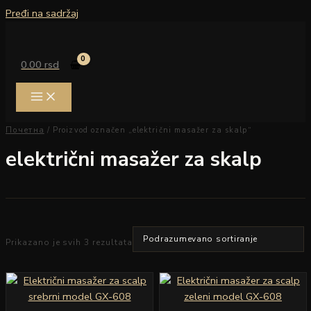
Pređi na sadržaj
0.00
rsd
Почетна
/ Proizvod označen „električni masažer za skalp“
električni masažer za skalp
Prikazano je svih 3 rezultata