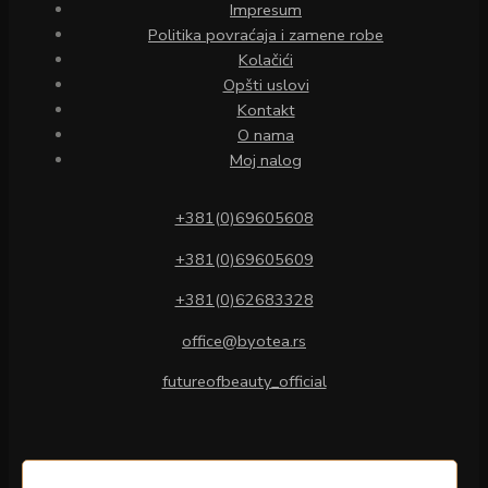
Impresum
Politika povraćaja i zamene robe
Kolačići
Opšti uslovi
Kontakt
O nama
Moj nalog
+381(0)69605608
+381(0)69605609
+381(0)62683328
office@byotea.rs
futureofbeauty_official