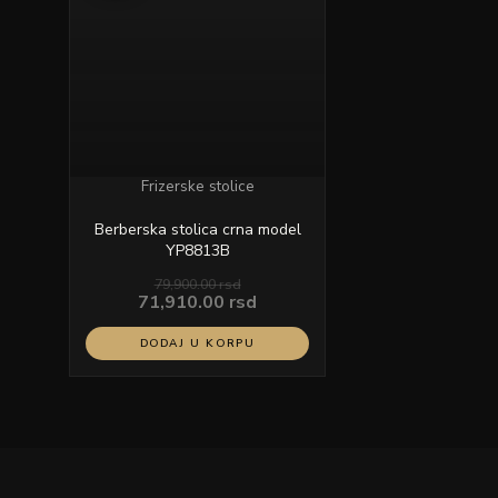
79,900.00 rsd.
Frizerske stolice
Berberska stolica crna model
YP8813B
79,900.00
rsd
71,910.00
rsd
DODAJ U KORPU