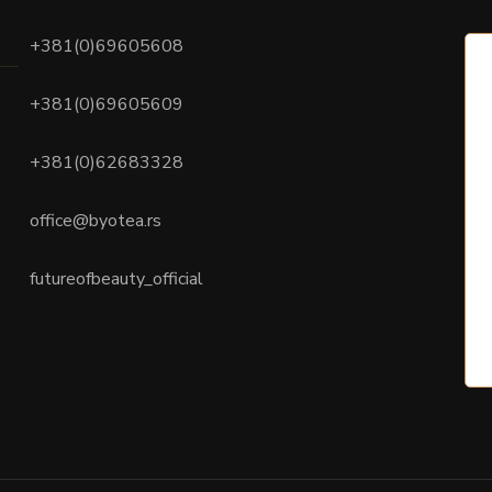
+381(0)69605608
+381(0)69605609
+381(0)62683328
office@byotea.rs
futureofbeauty_official