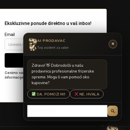
AI PRODAVAC
✕
Tvoj asistent za salon
Z
d
r
a
v
o
!

D
o
b
r
o
d
o
š
l
i
u
n
a
š
u
p
r
o
d
a
v
n
i
c
u
p
r
o
f
e
s
i
o
n
a
l
n
e
f
r
i
z
e
r
s
k
e
o
p
r
e
m
e
.
M
o
g
u
l
i
v
a
m
p
o
m
o
ć
i
o
k
o
k
u
p
o
v
i
n
e
?
DA, POMOZI MI!
NE, HVALA